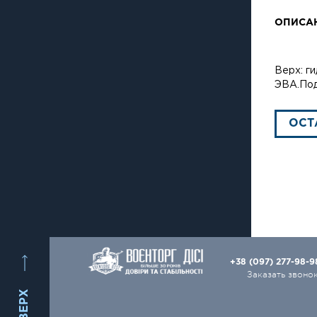
ОПИСА
Верх: г
ЭВА.Под
ОСТ
+38 (097) 277-98-
Заказать звоно
ВВЕРХ