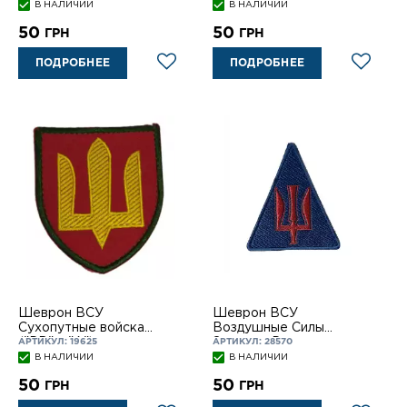
липучке PIXEL
В НАЛИЧИИ
В НАЛИЧИИ
50
50
ГРН
ГРН
ПОДРОБНЕЕ
ПОДРОБНЕЕ
Шеврон ВСУ
Шеврон ВСУ
Сухопутные войска
Воздушные Силы
("РВ" и "А") на липучке
Зенитно-Р на лип.
АРТИКУЛ: 19625
АРТИКУЛ: 28570
В НАЛИЧИИ
В НАЛИЧИИ
50
50
ГРН
ГРН