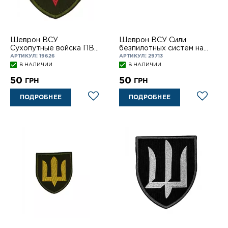
Шеврон ВСУ
Шеврон ВСУ Сили
Сухопутные войска ПВО
безпилотных систем на
на липучке
лип
АРТИКУЛ: 19626
АРТИКУЛ: 29713
В НАЛИЧИИ
В НАЛИЧИИ
50
50
ГРН
ГРН
ПОДРОБНЕЕ
ПОДРОБНЕЕ