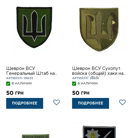
Шеврон ВСУ
Шеврон ВСУ Сухопут.
Генеральный Штаб на
войска (общий) хаки на
липучке
лип. MULTICAM
АРТИКУЛ: 19623
АРТИКУЛ: 28826
В НАЛИЧИИ
В НАЛИЧИИ
50
50
ГРН
ГРН
ПОДРОБНЕЕ
ПОДРОБНЕЕ