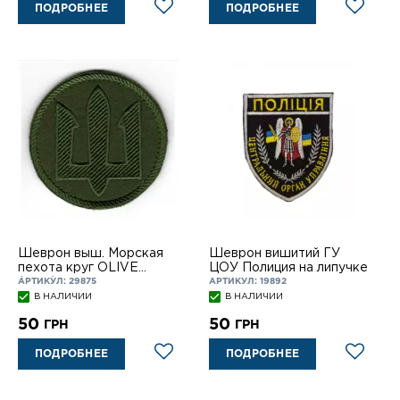
ПОДРОБНЕЕ
ПОДРОБНЕЕ
Шеврон выш. Морская
Шеврон вишитий ГУ
пехота круг OLIVE
ЦОУ Полиция на липучке
(хаки) на липучке
АРТИКУЛ: 29875
АРТИКУЛ: 19892
В НАЛИЧИИ
В НАЛИЧИИ
50
50
ГРН
ГРН
ПОДРОБНЕЕ
ПОДРОБНЕЕ