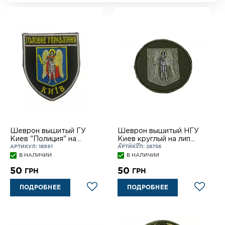
Шеврон вышитый ГУ
Шеврон вышитый НГУ
Киев "Полиция" на
Киев круглый на лип
липучке
OLIVE
АРТИКУЛ: 18991
АРТИКУЛ: 28756
В НАЛИЧИИ
В НАЛИЧИИ
50
50
ГРН
ГРН
ПОДРОБНЕЕ
ПОДРОБНЕЕ