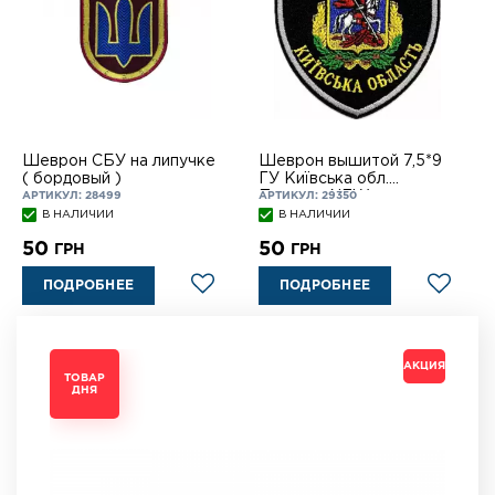
Шеврон СБУ на липучке
Шеврон вышитой 7,5*9
( бордовый )
ГУ Київська обл.
Полиция NEW на лип
АРТИКУЛ: 28499
АРТИКУЛ: 29350
В НАЛИЧИИ
В НАЛИЧИИ
50
50
ГРН
ГРН
ПОДРОБНЕЕ
ПОДРОБНЕЕ
АКЦИЯ
АКЦИЯ
АКЦИЯ
АКЦИЯ
ТОВАР
ТОВАР
ТОВАР
ТОВАР
ДНЯ
ДНЯ
ДНЯ
ДНЯ