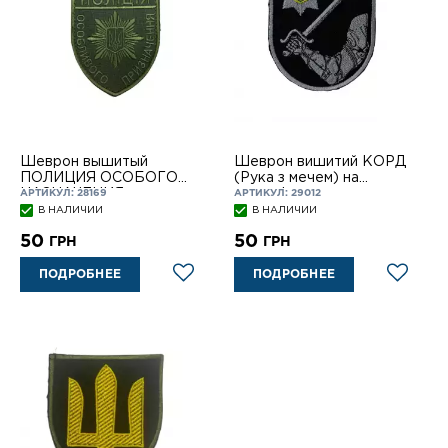
Шеврон вышитый
Шеврон вишитий КОРД
ПОЛИЦИЯ ОСОБОГО
(Рука з мечем) на
НАЗНАЧЕНИЯ на лип.
липучці
АРТИКУЛ: 28169
АРТИКУЛ: 29012
OLIVE
В НАЛИЧИИ
В НАЛИЧИИ
50
50
ГРН
ГРН
ПОДРОБНЕЕ
ПОДРОБНЕЕ