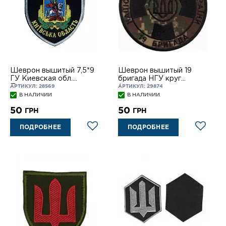
Шеврон вышитый 7,5*9
Шеврон вышитый 19
ГУ Киевская обл.
бригада НГУ круг
Полиция на лип.
(хищник) черн. нитки на
АРТИКУЛ: 28569
АРТИКУЛ: 29874
липучке
В НАЛИЧИИ
В НАЛИЧИИ
50
50
ГРН
ГРН
ПОДРОБНЕЕ
ПОДРОБНЕЕ