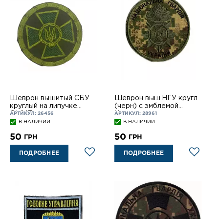
Шеврон вышитый СБУ
Шеврон выш.НГУ кругл
круглый на липучке
(черн) с эмблемой
OLIVE
Хищник на липуч.
АРТИКУЛ: 26456
АРТИКУЛ: 28961
В НАЛИЧИИ
В НАЛИЧИИ
50
50
ГРН
ГРН
ПОДРОБНЕЕ
ПОДРОБНЕЕ