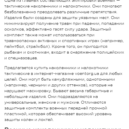
Одна из главных составляющих экипировки военных —
тактические наколенники и налокотники. Они помогают
безболезненно преодолевать различные препятствия.
Изделия были созданы для защиты уязвимых мест. Они
минимизируют получение травм при падении, попадании
осколков, эффективно гасят силу удара. Защитный
комплект также может использоваться при
травмоопасных активных и спортивных играх (например,
пейнтбол, страйкбол). Кроме того, он пригодится
рыбакам и охотникам, входит в снаряжение полицейских
и спецназовцев.
Предлагается купить наколенники и налокотники
тактические в интернет-магазине voentorg.ua для любых
целей. Они могут быть камуфляжными, однотонными
(например, черными и других оттенков), которые не
нарушают маскировку. Бывают весьма габаритные и
небольшие изделия. Они подразделяются на
универсальные, женские и мужские. Отличаются
защитные комплекты военных передней прочной
пластиной, которая обеспечивает высокий уровень
защиты колен и локтей.