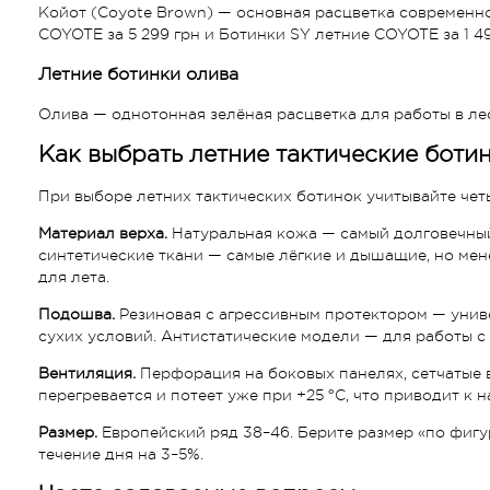
Койот (Coyote Brown) — основная расцветка современ
COYOTE за 5 299 грн и Ботинки SY летние COYOTE за 1 4
Летние ботинки олива
Олива — однотонная зелёная расцветка для работы в лес
Как выбрать летние тактические боти
При выборе летних тактических ботинок учитывайте четы
Материал верха.
Натуральная кожа — самый долговечный 
синтетические ткани — самые лёгкие и дышащие, но мен
для лета.
Подошва.
Резиновая с агрессивным протектором — универ
сухих условий. Антистатические модели — для работы 
Вентиляция.
Перфорация на боковых панелях, сетчатые 
перегревается и потеет уже при +25 °C, что приводит к
Размер.
Европейский ряд 38–46. Берите размер «по фигу
течение дня на 3–5%.