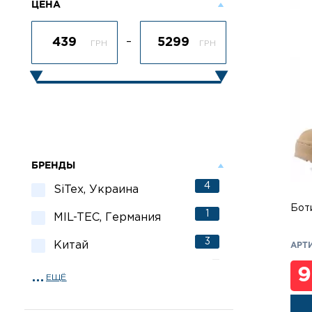
ЦЕНА
–
ГРН
ГРН
БРЕНДЫ
4
SiTex, Украина
Бот
1
MIL-TEC, Германия
3
Китай
АРТИ
9
ЕЩЁ