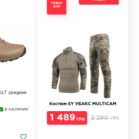
ТОВАР
ТОВАР
ТОВАР
ТОВАР
ДНЯ
ДНЯ
ДНЯ
ДНЯ
ULT средние
Костюм SY УБАКС MULTICAM
В НАЛИЧИИ
1 489
2 290
ГРН
ГРН
ГРН
ГРН
ГРН
ГРН
ГРН
ГРН