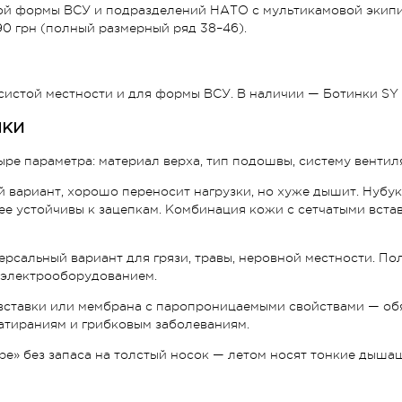
ной формы ВСУ и подразделений НАТО с мультикамовой экип
90 грн (полный размерный ряд 38–46).
истой местности и для формы ВСУ. В наличии — Ботинки SY л
нки
ре параметра: материал верха, тип подошвы, систему вентил
вариант, хорошо переносит нагрузки, но хуже дышит. Нубук —
ее устойчивы к зацепкам. Комбинация кожи с сетчатыми вст
сальный вариант для грязи, травы, неровной местности. Пол
с электрооборудованием.
вставки или мембрана с паропроницаемыми свойствами — обя
 натираниям и грибковым заболеваниям.
ре» без запаса на толстый носок — летом носят тонкие дыша