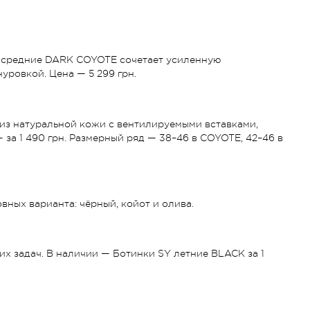
T средние DARK COYOTE сочетает усиленную
ровкой. Цена — 5 299 грн.
 из натуральной кожи с вентилируемыми вставками,
за 1 490 грн. Размерный ряд — 38–46 в COYOTE, 42–46 в
вных варианта: чёрный, койот и олива.
х задач. В наличии — Ботинки SY летние BLACK за 1