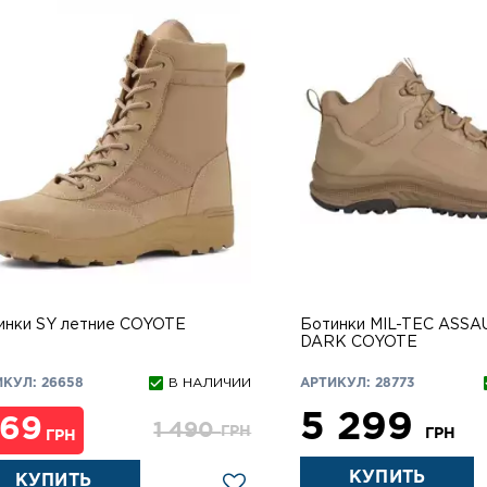
инки SY летние COYOTE
Ботинки MIL-TEC ASSA
DARK COYOTE
КУЛ: 26658
В НАЛИЧИИ
АРТИКУЛ: 28773
5 299
69
1 490
ГРН
ГРН
ГРН
КУПИТЬ
КУПИТЬ