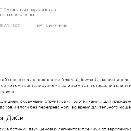
тинки одинарная кожа
шиты проклеены
КУЛ: 1507
НЕТ В НАЛИЧИИ
той голенища до щиколотки (mid-cut, low-cut), рассчитанная
 с сетчатыми вентилируемыми вставками для отведения влаги
епления.
лицией, охранными структурами, охотниками и для гражданс
даров и влаги без перегрева ноги во время длительного ноше
рг ДиСи
ские ботинки двух ценовых сегментов: премиум от европейск