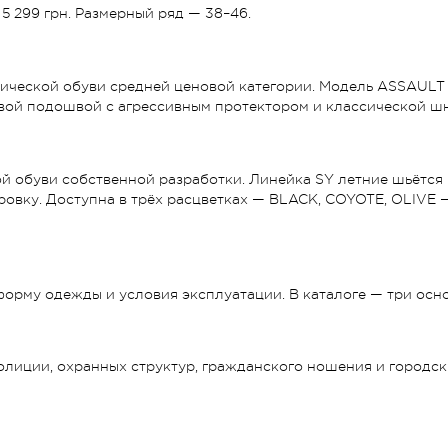
 5 299 грн. Размерный ряд — 38–46.
тической обуви средней ценовой категории. Модель ASSAUL
вой подошвой с агрессивным протектором и классической шну
ой обуви собственной разработки. Линейка SY летние шьётся
вку. Доступна в трёх расцветках — BLACK, COYOTE, OLIVE — 
орму одежды и условия эксплуатации. В каталоге — три осно
лиции, охранных структур, гражданского ношения и городски