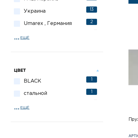
13
Украина
2
Umarex , Германия
ЕЩЁ
ЦВЕТ
1
BLACK
1
стальной
ЕЩЁ
Пру
АРТИ