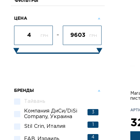
ФИЛЬТРЫ
ЦЕНА
–
ГРН
ГРН
БРЕНДЫ
Маг
пист
Тайвань
АРТИ
Компания ДиСи/DiSi
3
Company, Украина
3
1
Stil Crin, Италия
4
FAB, Израиль