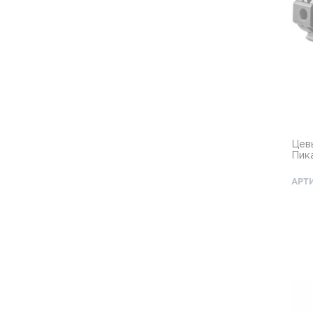
Цевь
Пик
АРТИ