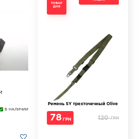
ТОВАР
ТОВАР
ТОВАР
ТОВАР
ДНЯ
ДНЯ
ДНЯ
ДНЯ
М
Ремень SY трехточечный Olive
В НАЛИЧИИ
78
120
ГРН
ГРН
ГРН
ГРН
ГРН
ГРН
ГРН
ГРН