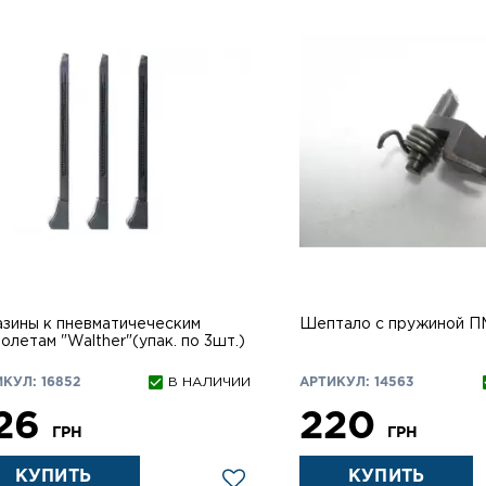
азины к пневматичеческим
Шептало с пружиной П
олетам "Walther"(упак. по 3шт.)
КУЛ: 16852
В НАЛИЧИИ
АРТИКУЛ: 14563
26
220
ГРН
ГРН
КУПИТЬ
КУПИТЬ