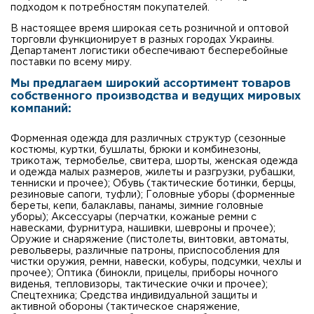
подходом к потребностям покупателей.
В настоящее время широкая сеть розничной и оптовой
торговли функционирует в разных городах Украины.
Департамент логистики обеспечивают бесперебойные
поставки по всему миру.
Мы предлагаем широкий ассортимент товаров
собственного производства и ведущих мировых
компаний:
Форменная одежда для различных структур (сезонные
костюмы, куртки, бушлаты, брюки и комбинезоны,
трикотаж, термобелье, свитера, шорты, женская одежда
и одежда малых размеров, жилеты и разгрузки, рубашки,
тенниски и прочее); Обувь (тактические ботинки, берцы,
резиновые сапоги, туфли); Головные уборы (форменные
береты, кепи, балаклавы, панамы, зимние головные
уборы); Аксессуары (перчатки, кожаные ремни с
навесками, фурнитура, нашивки, шевроны и прочее);
Оружие и снаряжение (пистолеты, винтовки, автоматы,
револьверы, различные патроны, приспособления для
чистки оружия, ремни, навески, кобуры, подсумки, чехлы и
прочее); Оптика (бинокли, прицелы, приборы ночного
виденья, тепловизоры, тактические очки и прочее);
Спецтехника; Средства индивидуальной защиты и
активной обороны (тактическое снаряжение,