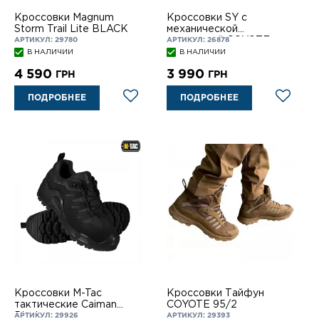
Кроссовки Magnum
Кроссовки SY с
Storm Trail Lite BLACK
механической
шнуровкой COYOTE
АРТИКУЛ: 29780
АРТИКУЛ: 26878
В НАЛИЧИИ
В НАЛИЧИИ
4 590
3 990
ГРН
ГРН
ПОДРОБНЕЕ
ПОДРОБНЕЕ
Кроссовки M-Tac
Кроссовки Тайфун
тактические Caiman
COYOTE 95/2
Black
АРТИКУЛ: 29926
АРТИКУЛ: 29393