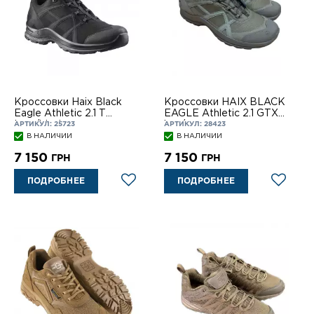
Кроссовки Haix Black
Кроссовки HAIX BLACK
Eagle Athletic 2.1 T
EAGLE Athletic 2.1 GTX
Low/black
low/sage
АРТИКУЛ: 25723
АРТИКУЛ: 28423
В НАЛИЧИИ
В НАЛИЧИИ
7 150
7 150
ГРН
ГРН
ПОДРОБНЕЕ
ПОДРОБНЕЕ