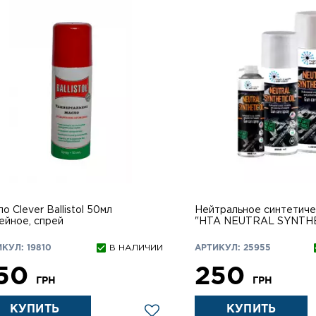
о Clever Ballistol 50мл
Нейтральное синтетическое
ейное, спрей
"HTA NEUTRAL SYNTHE
200 мл
КУЛ: 19810
В НАЛИЧИИ
АРТИКУЛ: 25955
50
250
ГРН
ГРН
КУПИТЬ
КУПИТЬ