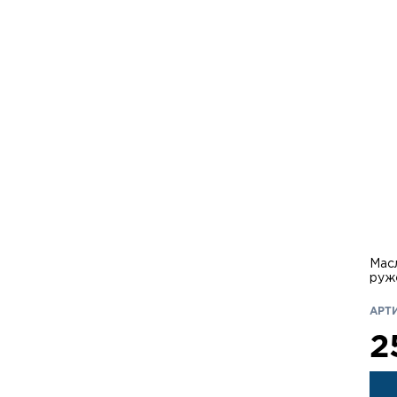
Масл
руж
АРТИ
2