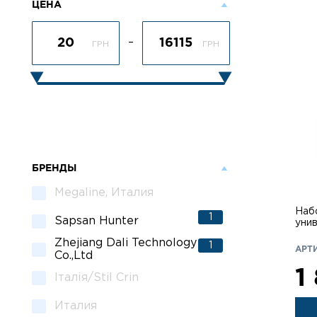
ЦЕНА
–
ГРН
ГРН
БРЕНДЫ
Megaline, Италия
Набо
1
Sapsan Hunter
уни
Zhejiang Dali Technology
1
АРТИ
Co.,Ltd
1
Італія/Stil Crin
Италия