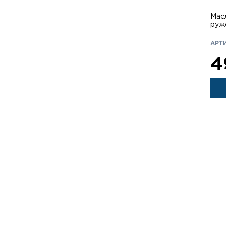
Масл
руж
АРТИ
4