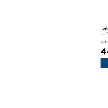
Наб
для 
АРТИ
4