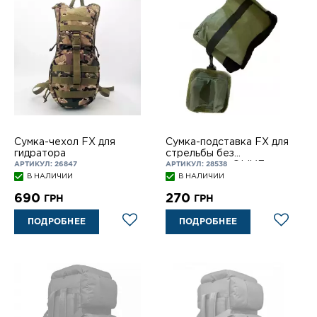
Сумка-чехол FX для
Сумка-подставка FX для
гидратора
стрельбы без
наполнителя OLIVE
АРТИКУЛ: 26847
АРТИКУЛ: 28538
(комплект)
В НАЛИЧИИ
В НАЛИЧИИ
690
270
ГРН
ГРН
ПОДРОБНЕЕ
ПОДРОБНЕЕ