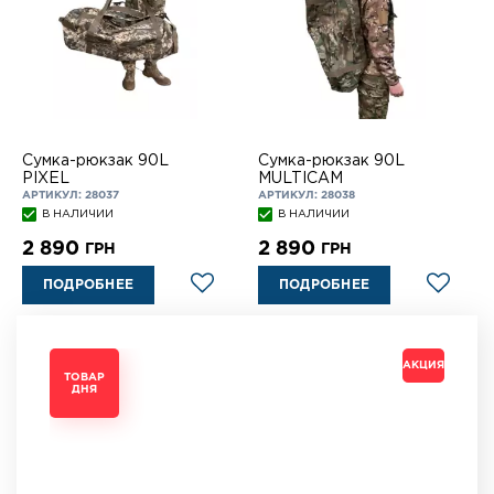
Сумка-рюкзак 90L
Сумка-рюкзак 90L
PIXEL
MULTICAM
АРТИКУЛ: 28037
АРТИКУЛ: 28038
В НАЛИЧИИ
В НАЛИЧИИ
2 890
2 890
ГРН
ГРН
ПОДРОБНЕЕ
ПОДРОБНЕЕ
АКЦИЯ
АКЦИЯ
АКЦИЯ
АКЦИЯ
ТОВАР
ТОВАР
ТОВАР
ТОВАР
ДНЯ
ДНЯ
ДНЯ
ДНЯ