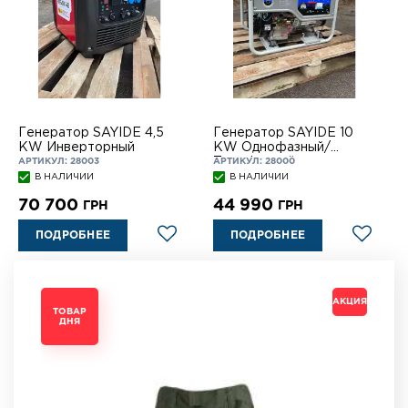
Генератор SAYIDE 4,5
Генератор SAYIDE 10
KW Инверторный
KW Однофазный/
Трехфазный
АРТИКУЛ: 28003
АРТИКУЛ: 28000
В НАЛИЧИИ
В НАЛИЧИИ
70 700
44 990
ГРН
ГРН
ПОДРОБНЕЕ
ПОДРОБНЕЕ
АКЦИЯ
АКЦИЯ
АКЦИЯ
АКЦИЯ
ТОВАР
ТОВАР
ТОВАР
ТОВАР
ДНЯ
ДНЯ
ДНЯ
ДНЯ