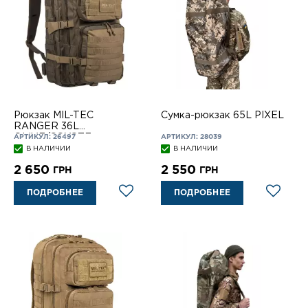
Рюкзак MIL-TEC
Сумка-рюкзак 65L PIXEL
RANGER 36L
OLIVE/COYOTE
АРТИКУЛ: 26497
АРТИКУЛ: 28039
В НАЛИЧИИ
В НАЛИЧИИ
2 650
2 550
ГРН
ГРН
ПОДРОБНЕЕ
ПОДРОБНЕЕ