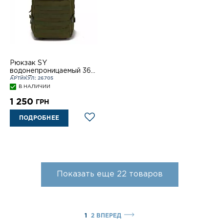
Рюкзак SY
водонепроницаемый 36L
OLIVE
АРТИКУЛ: 26705
В НАЛИЧИИ
1 250
ГРН
ПОДРОБНЕЕ
Показать еще
22
товаров
1
2
ВПЕРЕД