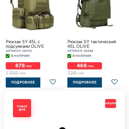
Рюкзак SY 45L c
Рюкзак SY тактический
подсумками OLIVE
45L OLIVE
АРТИКУЛ: 26970
АРТИКУЛ: 26688
В НАЛИЧИИ
В НАЛИЧИИ
878
468
ГРН
ГРН
1 350
720
ГРН
ГРН
ПОДРОБНЕЕ
ПОДРОБНЕЕ
АКЦИЯ
АКЦИЯ
АКЦИЯ
АКЦИЯ
ТОВАР
ТОВАР
ТОВАР
ТОВАР
ДНЯ
ДНЯ
ДНЯ
ДНЯ