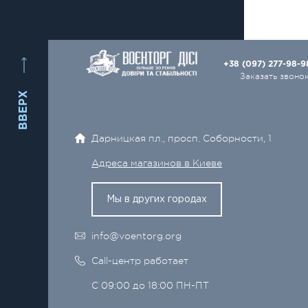
+38 (097) 277-98-
Заказать звоно
ВВЕРХ
Дарницкая пл., просп. Соборности, 1
Адреса магазинов в Киеве
Мы в других городах
info@voentorg.org
Call-центр работает
С 09:00 до 18:00 ПН-ПТ