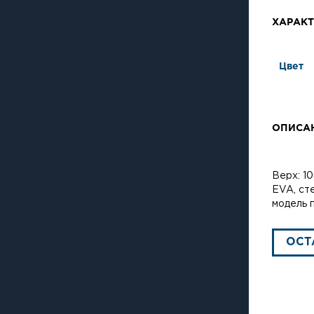
ХАРАКТ
Цвет
ОПИСА
Верх: 1
EVA, ст
модель 
ОСТ