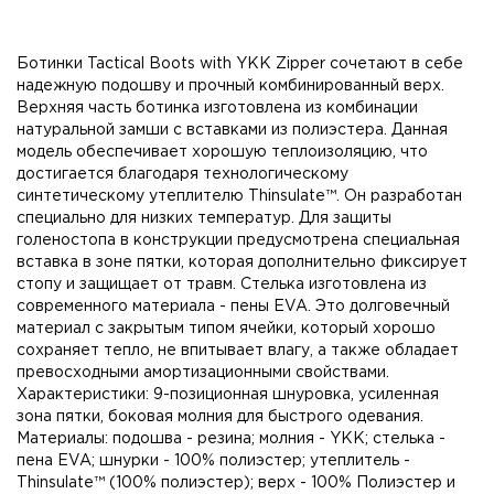
Ботинки Tactical Boots with YKK Zipper сочетают в себе
надежную подошву и прочный комбинированный верх.
Верхняя часть ботинка изготовлена из комбинации
натуральной замши с вставками из полиэстера. Данная
модель обеспечивает хорошую теплоизоляцию, что
достигается благодаря технологическому
синтетическому утеплителю Thinsulate™. Он разработан
специально для низких температур. Для защиты
голеностопа в конструкции предусмотрена специальная
вставка в зоне пятки, которая дополнительно фиксирует
стопу и защищает от травм. Стелька изготовлена из
современного материала - пены EVA. Это долговечный
материал с закрытым типом ячейки, который хорошо
сохраняет тепло, не впитывает влагу, а также обладает
превосходными амортизационными свойствами.
Характеристики: 9-позиционная шнуровка, усиленная
зона пятки, боковая молния для быстрого одевания.
Материалы: подошва - резина; молния - YKK; стелька -
пена EVA; шнурки - 100% полиэстер; утеплитель -
Thinsulate™ (100% полиэстер); верх - 100% Полиэстер и