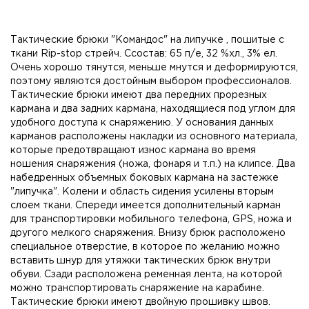
Тактические брюки "Командос" на липучке , пошитые с
ткани Rip-stop стрейч. Ссостав: 65 п/е, 32 %хл., 3% ел.
Очень хорошо тянутся, меньше мнутся и деформируются,
поэтому являются достойным выбором профессионалов.
Тактические брюки имеют два передних прорезных
кармана и два задних кармана, находящиеся под углом для
удобного доступа к снаряжению. У основания данных
карманов расположены накладки из основного материала,
которые предотвращают износ кармана во время
ношения снаряжения (ножа, фонаря и т.п.) на клипсе. Два
набедренных объемных боковых кармана на застежке
"липучка". Колени и область сидения усилены вторым
слоем ткани. Спереди имеется дополнительный карман
для транспортировки мобильного телефона, GPS, ножа и
другого мелкого снаряжения. Внизу брюк расположено
специальное отверстие, в которое по желанию можно
вставить шнур для утяжки тактических брюк внутри
обуви. Сзади расположена ременная лента, на которой
можно транспортировать снаряжение на карабине.
Тактические брюки имеют двойную прошивку швов.