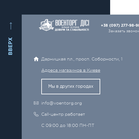
+38 (097) 277-98-
Заказать звоно
ВВЕРХ
Дарницкая пл., просп. Соборности, 1
Адреса магазинов в Киеве
Мы в других городах
info@voentorg.org
Call-центр работает
С 09:00 до 18:00 ПН-ПТ