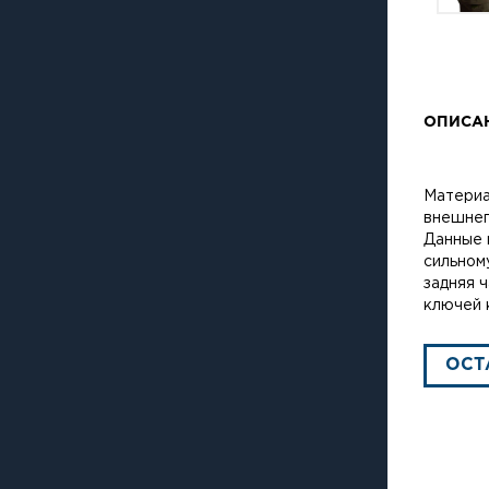
ОПИСА
Материа
внешнег
Данные 
сильном
задняя 
ключей 
ОСТ