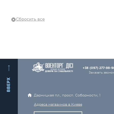
Тактическая обувь
Тактическое снаряжение
Военная одежда
Баллистическая защита
Рюкзаки, сумки
Охота и туризм
+38 (097) 277-98-
Оружие и Патроны
Заказать звоно
ВВЕРХ
Ножи
Оптика
Дарницкая пл., просп. Соборности, 1
Электро- и видеотехника
Адреса магазинов в Киеве
Аксессуары