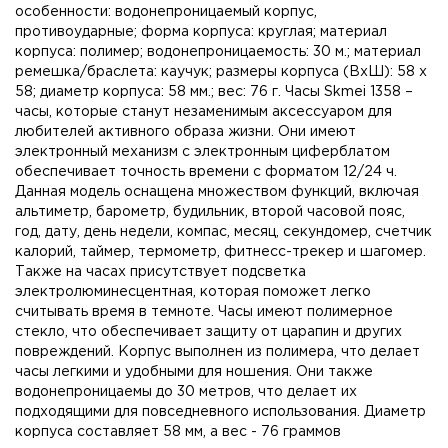
особенности: водонепроницаемый корпус,
противоударные; форма корпуса: круглая; материал
корпуса: полимер; водонепроницаемость: 30 м.; материал
ремешка/браслета: каучук; размеры корпуса (ВхШ): 58 х
58; диаметр корпуса: 58 мм.; вес: 76 г. Часы Skmei 1358 –
часы, которые станут незаменимым аксессуаром для
любителей активного образа жизни. Они имеют
электронный механизм с электронным циферблатом
обеспечивает точность времени с форматом 12/24 ч.
Данная модель оснащена множеством функций, включая
альтиметр, барометр, будильник, второй часовой пояс,
год, дату, день недели, компас, месяц, секундомер, счетчик
калорий, таймер, термометр, фитнесс-трекер и шагомер.
Также на часах присутствует подсветка
электролюминесцентная, которая поможет легко
считывать время в темноте. Часы имеют полимерное
стекло, что обеспечивает защиту от царапин и других
повреждений. Корпус выполнен из полимера, что делает
часы легкими и удобными для ношения. Они также
водонепроницаемы до 30 метров, что делает их
подходящими для повседневного использования. Диаметр
корпуса составляет 58 мм, а вес - 76 граммов