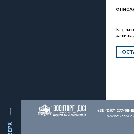
ОПИСА
Каремат
защищае
ОСТ
+38 (097) 277-98-
Заказать звоно
ВВЕРХ