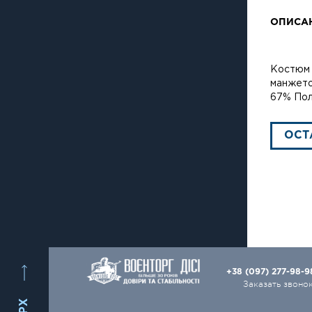
ОПИСА
Костюм 
манжето
67% По
ОСТ
+38 (097) 277-98-
Заказать звоно