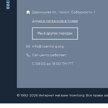
ВВЕРХ
Дарницкая пл., просп. Соборности, 1
Адреса магазинов в Киеве
Мы в других городах
info@voentorg.org
Call-центр работает
С 09:00 до 18:00 ПН-ПТ
© 1992-2026 Интернет магазин Voentorg. Все права з