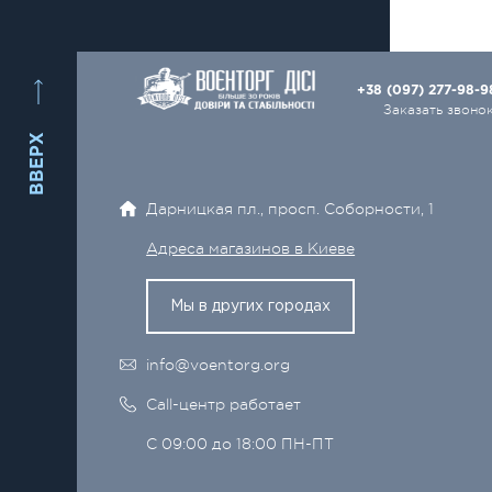
+38 (097) 277-98-
Заказать звоно
ВВЕРХ
Дарницкая пл., просп. Соборности, 1
Адреса магазинов в Киеве
Мы в других городах
info@voentorg.org
Call-центр работает
С 09:00 до 18:00 ПН-ПТ