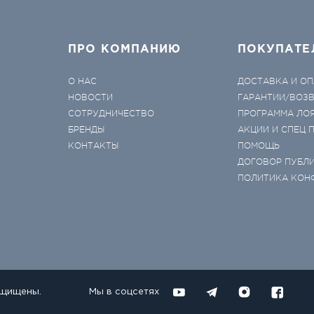
ПРО КОМПАНИЮ
ПОКУПАТЕ
О НАС
ДОСТАВКА И ОП
НОВОСТИ
ГАРАНТИИ/ВОЗ
СОТРУДНИЧЕСТВО
ПРОГРАММА ЛО
БРЕНДЫ
АКЦИИ И СПЕЦ
КОНТАКТЫ
ПОМОЩЬ
ДОГОВОР ПУБЛ
ПОЛИТИКА КОН
ащищены.
Мы в соцсетях