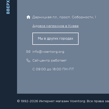
ВВЕРХ
Дарницкая пл., просп. Соборности, 1
Адреса магазинов в Киеве
Мы в других городах
info@voentorg.org
Call-центр работает
С 09:00 до 18:00 ПН-ПТ
© 1992-2026 Интернет магазин Voentorg. Все права з