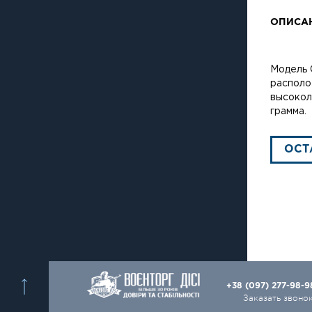
ОПИСА
Модель 
располо
высокол
грамма.
ОСТ
+38 (097) 277-98-
Заказать звоно