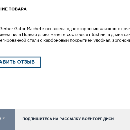
НИЕ ТОВАРА
Gerber Gator Machete оснащена односторонним клинком с прям
жена пила.Полная длина мачете составляет 653 мм, а длина сам
егированной стали с карбоновым покрытием;удобная, эргономич
АВИТЬ ОТЗЫВ
98
ПОДПИШИТЕСЬ НА РАССЫЛКУ ВОЕНТОРГ ДИСИ
к