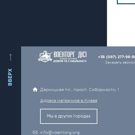
+38 (097) 277-98-
Заказать звоно
ВВЕРХ
Дарницкая пл., просп. Соборности, 1
Адреса магазинов в Киеве
Мы в других городах
info@voentorg.org