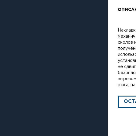
ОПИСА
Накладк
механич
сколов 
получен
использ
установ
не сдви
безопас
вырезом
шага, на
ОСТ