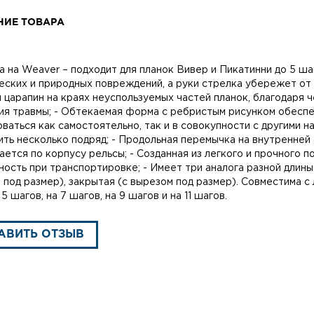
НИЕ ТОВАРА
а на Weaver – подходит для планок Вивер и Пикатинни до 5 ша
еских и природных повреждений, а руки стрелка убережет от 
и царапин на краях неуспользуемых частей планок, благодаря
ия травмы; - Обтекаемая форма с ребристым рисунком обесп
оваться как самостоятельно, так и в совокупности с другими 
ить несколько подряд; - Продольная перемычка на внутренней
гается по корпусу рельсы; - Созданная из легкого и прочного
ность при транспортировке; - Имеет три аналога разной длины 
 под размер), закрытая (с вырезом под размер). Совместима с
 5 шагов, на 7 шагов, на 9 шагов и на 11 шагов.
АВИТЬ ОТЗЫВ