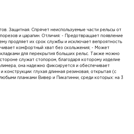
гов. Защитная. Спрячет неиспользуемые части рельсы от
порезов и царапин. Отличия: - Предотвращает появление
 чему продляет их срок службы и исключает вепроятность
ечивает комфортный хват без скольжения; - Может
накладками для перекрытия больших рельс. Также можно
 стороне служат стопором, благодаря которому изделие
 полимера, она надежно фиксируется и обеспечивает
и конструкции: глухая длинная резиновая, открытая (с
 любыми планками Вивер и Пикатинни, среди которых: на 3