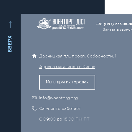
+38 (097) 277-98-
Заказать звоно
ВВЕРХ
Дарницкая пл., просп. Соборности, 1
Адреса магазинов в Киеве
Мы в других городах
info@voentorg.org
Call-центр работает
С 09:00 до 18:00 ПН-ПТ