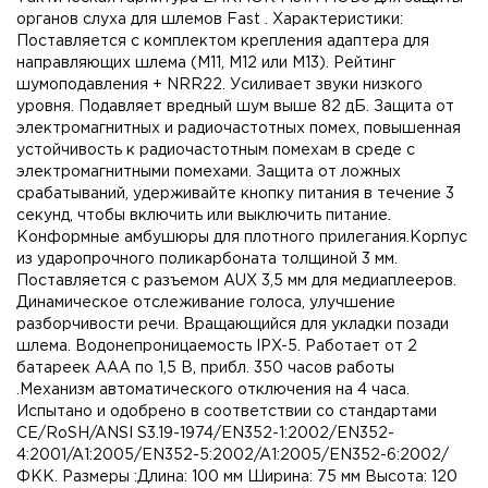
органов слуха для шлемов Fast . Характеристики:
Поставляется с комплектом крепления адаптера для
направляющих шлема (M11, M12 или M13). Рейтинг
шумоподавления + NRR22. Усиливает звуки низкого
уровня. Подавляет вредный шум выше 82 дБ. Защита от
электромагнитных и радиочастотных помех, повышенная
устойчивость к радиочастотным помехам в среде с
электромагнитными помехами. Защита от ложных
срабатываний, удерживайте кнопку питания в течение 3
секунд, чтобы включить или выключить питание.
Конформные амбушюры для плотного прилегания.Корпус
из ударопрочного поликарбоната толщиной 3 мм.
Поставляется с разъемом AUX 3,5 мм для медиаплееров.
Динамическое отслеживание голоса, улучшение
разборчивости речи. Вращающийся для укладки позади
шлема. Водонепроницаемость IPX-5. Работает от 2
батареек ААА по 1,5 В, прибл. 350 часов работы
.Механизм автоматического отключения на 4 часа.
Испытано и одобрено в соответствии со стандартами
CE/RoSH/ANSI S3.19-1974/EN352-1:2002/EN352-
4:2001/A1:2005/EN352-5:2002/A1:2005/EN352-6:2002/
ФКК. Размеры :Длина: 100 мм Ширина: 75 мм Высота: 120