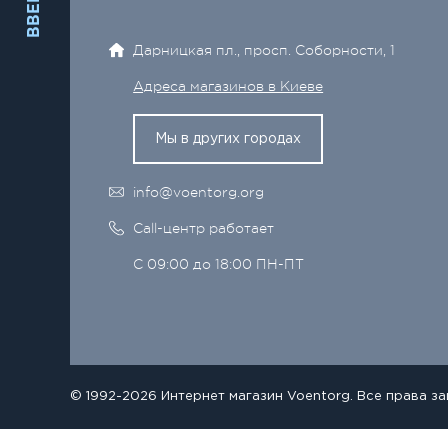
ВВЕРХ
Дарницкая пл., просп. Соборности, 1
Адреса магазинов в Киеве
Мы в других городах
info@voentorg.org
Call-центр работает
С 09:00 до 18:00 ПН-ПТ
© 1992-2026 Интернет магазин Voentorg. Все права з