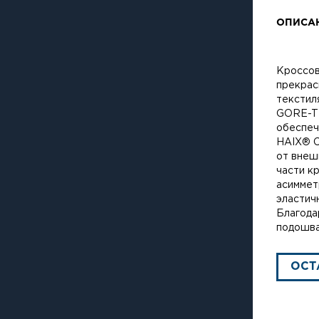
ОПИСА
Кроссов
прекрас
текстил
GORE-TE
обеспеч
HAIX® C
от внеш
части к
асиммет
эластич
Благода
подошва
ОСТ