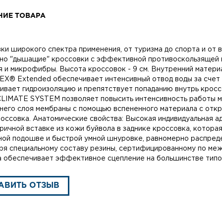
НИЕ ТОВАРА
ки широкого спектра применения, от туризма до спорта и от в
но "дышащие" кроссовки с эффективной противоскользящей п
я и микрофибры. Высота кроссовок - 9 см. Внутренний матер
X® Extended обеспечивает интенсивный отвод воды за счет
ивает гидроизоляцию и препятствует попаданию внутрь крос
LIMATE SYSTEM позволяет повысить интенсивность работы ме
него слоя мембраны с помощью вспененного материала с откр
россовка. Анатомические свойства: Высокая индивидуальная 
ричной вставке из кожи буйвола в заднике кроссовка, которая
ной подошве и быстрой умной шнуровке, равномерно распред
ря специальному составу резины, сертифицированному по ме
 обеспечивает эффективное сцепление на большинстве типо
АВИТЬ ОТЗЫВ