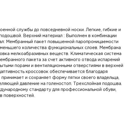
оенной службы до повседневной носки. Легкие, гибкие и
одошвой. Верхний материал : Выполнен в комбинации
иал: Мембранный пакет повышенной паропроницаемости
 меньшего количества функциональных слоев. Мембрана
совка мелкоабразивных веществ. Климатическая система
мбранного пакета за счет активного отвода испарений
ытыми порами и вентиляционными отверстиями в верхней
адаптивность кроссовок обеспечивается благодаря
 принимает и сохраняет форму пятки своего владельца,
еляющей давление на голеностоп. Трехслойная подошва.
ждународному стандарту для профессиональной обуви,
в поверхностей.