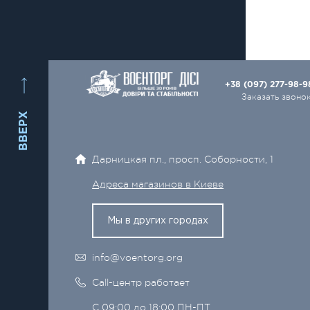
+38 (097) 277-98-
Заказать звоно
ВВЕРХ
Дарницкая пл., просп. Соборности, 1
Адреса магазинов в Киеве
Мы в других городах
info@voentorg.org
Call-центр работает
С 09:00 до 18:00 ПН-ПТ