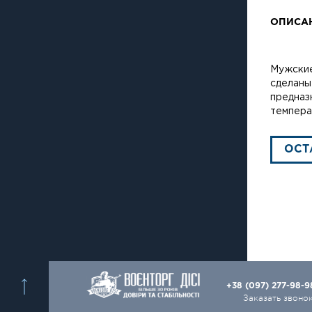
ОПИСА
Мужские
сделаны
предназ
темпера
ОСТ
+38 (097) 277-98-
Заказать звоно