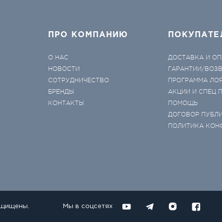
ПРО КОМПАНИЮ
ПОКУПАТЕ
О НАС
ДОСТАВКА И ОП
НОВОСТИ
ГАРАНТИИ/ВОЗ
СОТРУДНИЧЕСТВО
ПРОГРАММА ЛО
БРЕНДЫ
АКЦИИ И СПЕЦ
КОНТАКТЫ
ПОМОЩЬ
ДОГОВОР ПУБЛ
ПОЛИТИКА КОН
ащищены.
Мы в соцсетях