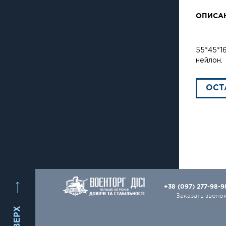
ОПИСА
55*45*1
нейлон.
ОСТ
+38 (097) 277-98-
Заказать звоно
ВВЕРХ