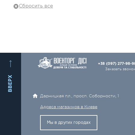
Тактическое снаряжение
Военная одежда
Баллистическая защита
Рюкзаки, сумки
Охота и туризм
+38 (097) 277-98-
Оружие и Патроны
Заказать звоно
ВВЕРХ
Ножи
Оптика
Дарницкая пл., просп. Соборности, 1
Электро- и видеотехника
Адреса магазинов в Киеве
Аксессуары
Мы в других городах