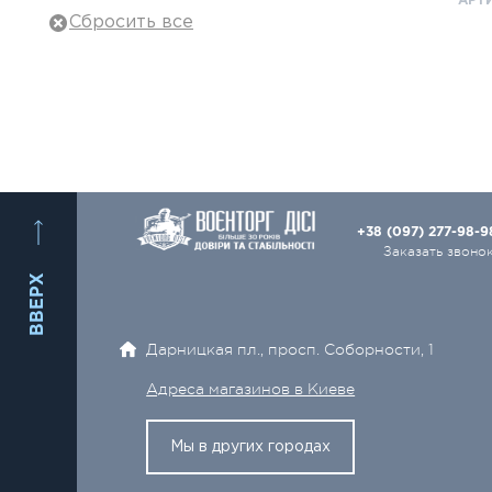
АРТИ
Тактическое снаряжение
Военная одежда
Баллистическая защита
Рюкзаки, сумки
Охота и туризм
+38 (097) 277-98-
1
Оружие и Патроны
Заказать звоно
ВВЕРХ
Ножи
Оптика
Дарницкая пл., просп. Соборности, 1
Электро- и видеотехника
Адреса магазинов в Киеве
Аксессуары
Мы в других городах