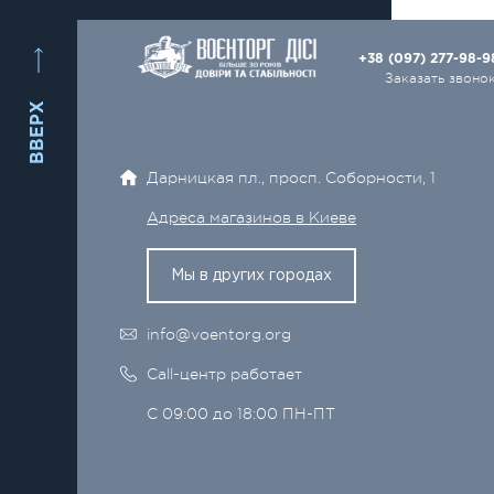
+38 (097) 277-98-
Заказать звоно
ВВЕРХ
Дарницкая пл., просп. Соборности, 1
Адреса магазинов в Киеве
Мы в других городах
info@voentorg.org
Call-центр работает
С 09:00 до 18:00 ПН-ПТ