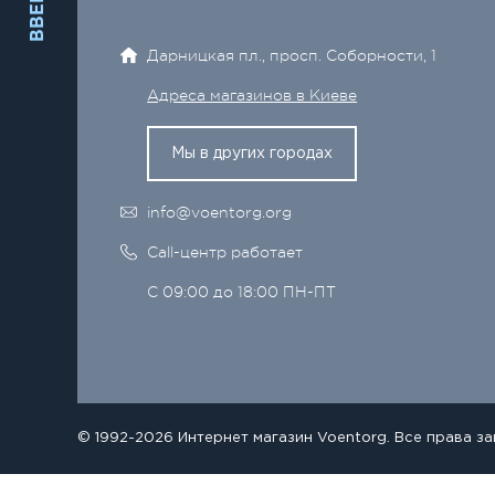
ВВЕРХ
Дарницкая пл., просп. Соборности, 1
Адреса магазинов в Киеве
Мы в других городах
info@voentorg.org
Call-центр работает
С 09:00 до 18:00 ПН-ПТ
© 1992-2026 Интернет магазин Voentorg. Все права з