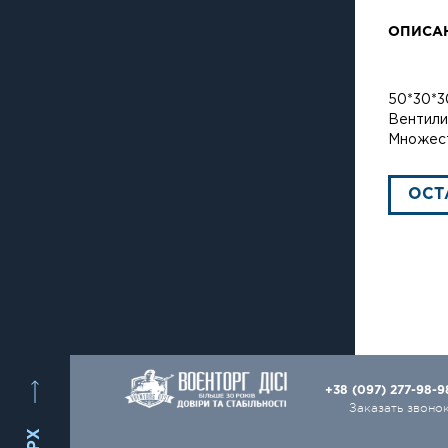
ОПИСА
50*30*30
Вентили
Множест
ОСТ
+38 (097) 277-98-
Заказать звоно