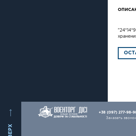
ОПИСА
"24*14*
хранени
ОСТ
+38 (097) 277-98-
Заказать звоно
ВВЕРХ