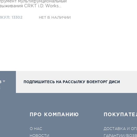
трумент мультифунциональный
выживания CRKT i.D. Works
N Tool
КУЛ: 13302
НЕТ В НАЛИЧИИ
98
ПОДПИШИТЕСЬ НА РАССЫЛКУ ВОЕНТОРГ ДИСИ
к
ПРО КОМПАНИЮ
ПОКУПАТЕ
О НАС
ДОСТАВКА И ОП
НОВОСТИ
ГАРАНТИИ/ВОЗ