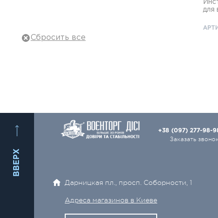
Инс
для 
Тактическая обувь
Eat'
АРТИ
Тактическое снаряжение
Военная одежда
Баллистическая защита
Рюкзаки, сумки
1
Охота и туризм
+38 (097) 277-98-
Оружие и Патроны
Заказать звоно
ВВЕРХ
Ножи
Оптика
Дарницкая пл., просп. Соборности, 1
Электро- и видеотехника
Адреса магазинов в Киеве
Аксессуары