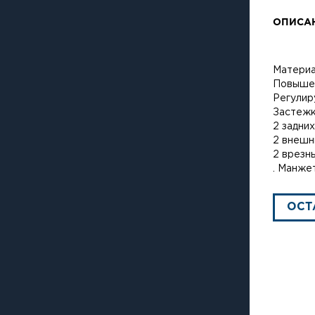
ОПИСА
Материа
Повышен
Регулир
Застежк
2 задних
2 внешн
2 врезн
. Манже
ОСТ