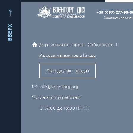
+38 (097) 277-98-
Заказать звоно
ВВЕРХ
Дарницкая пл., просп. Соборности, 1
Адреса магазинов в Киеве
Мы в других городах
info@voentorg.org
Call-центр работает
С 09:00 до 18:00 ПН-ПТ