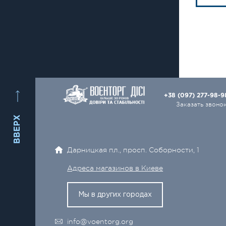
+38 (097) 277-98-
Заказать звоно
ВВЕРХ
Дарницкая пл., просп. Соборности, 1
Адреса магазинов в Киеве
Мы в других городах
info@voentorg.org