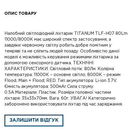
ОПИС ТОВАРУ
Налобний світлодіодний ліхтарик TITANUM TLF-H07 80Lm
11000/8000K має широкий спектр застосування, а
завдяки червоному світлу робить добре помітним у
темряві та не сліпить людей позаду. Особливістю даної
моделі є можливість керування режимами ліхтарика за
допомогою сенсорного датчика. ТЕХНІЧНІ
ХАРАКТЕРИСТИКИ: Світловий потік: 80Лм. Колірна
температура: 11000K – основне світло; 8000K – режим
Flood, Main + Flood; RED. Тип акумулятора: Li-ion 3.7V.
Ємність акумулятора: 500мАг.Сила струму:
0.5A.Матеріали: Пластик. Розміри головної частини
ліхтаря: 35х33х70мм. Вага: 60г. УВАГА! Категорично
заборонено використовувати ліхтар під час заряджання.
ЗАЛИШИТИ ВІДГУК