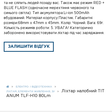
та не сліпить людей позаду вас. Також має режим RED +
BLUE FLASH (одночасне мерехтіння червоного та
синього світла). Тип акумулятора:Li-ion 500mAh
вбудований. Матеріал корпусу:Пластик. Габаритні
розміри:68mm х 47mm х 45mm. Колір: Чорний. Вага: 69г.
Кількість режимів роботи: 5. УВАГА! Категорично
заборонено використовувати ліхтар під час заряджання.
ЗАЛИШИТИ ВІДГУК
ЕЛЕКТРО- І ВІДЕОТЕХНІКА
Ліхтар налобний TIT
ЛІХТАРІ, ЕЛЕМЕНТИ ЖИВЛЕННЯ, ЗУ
ANUM TLF-H10 80Lm