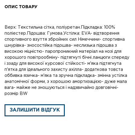
ОПИС ТОВАРУ
Верх: Текстильна сітка, поліуретан.Підкладка: 100%
поліестер.Підошва: Гумова.Устілка: EVA- відтворення
спортивного взуття збройних сил Німеччини- спортивна
шнурівка- зносостійка підошва- неслизька підошва з
високою міцністю- паропроникний матеріал на нозі для
хорошого повітрообміну- підтягнуті бічні ланцюги спереду
і ззаду для високої курсової стійкості- м'яка підтягнута
п'ятка для ідеального захисту ахілла- додаткова товста
оббивка язичка- м'яка та зручна підкладка- змінна устілка
анатомічної форми, з хорошою амортизацією- дуже мала
вага- майже не зношуються і надзвичайно довговічні-
розмір BW
ЗАЛИШИТИ ВІДГУК