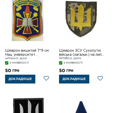
Шеврон вишитий 7*9 см
Шеврон ЗСУ Сухопутні
Нац. університет
війська (загальн.) на лип.
оборони на липучці,
PIXEL
АРТИКУЛ: 26241
АРТИКУЛ: 28375
кольоровий
У НАЯВНОСТІ
У НАЯВНОСТІ
50
50
ГРН
ГРН
ДОКЛАДНІШЕ
ДОКЛАДНІШЕ