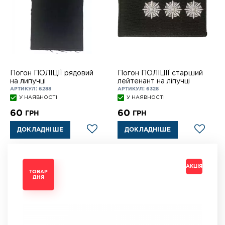
Погон ПОЛІЦІЇ рядовий
Погон ПОЛІЦІЇ старший
на липучці
лейтенант на ліпучці
АРТИКУЛ: 6288
АРТИКУЛ: 6328
У НАЯВНОСТІ
У НАЯВНОСТІ
60
60
ГРН
ГРН
ДОКЛАДНІШЕ
ДОКЛАДНІШЕ
АКЦІЯ
АКЦІЯ
АКЦІЯ
АКЦІЯ
ТОВАР
ТОВАР
ТОВАР
ТОВАР
ДНЯ
ДНЯ
ДНЯ
ДНЯ