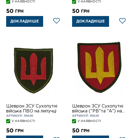
липучці
У НАЯВНОСТІ
У НАЯВНОСТІ
50
50
ГРН
ГРН
ДОКЛАДНІШЕ
ДОКЛАДНІШЕ
Шеврон ЗСУ Сухопутні
Шеврон ЗСУ Сухопутні
війська ПВО на липучці
війська ("РВ"та "А") на
липучці
АРТИКУЛ: 19626
АРТИКУЛ: 19625
У НАЯВНОСТІ
У НАЯВНОСТІ
50
50
ГРН
ГРН