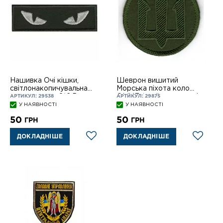
Нашивка Очі кішки,
Шеврон вишитий
світлонакопичувальна
Морська піхота коло
нитка, на лип. 8*2,5
OLIVE (хакі) на липучці
АРТИКУЛ: 29538
АРТИКУЛ: 29875
OLIVE
У НАЯВНОСТІ
У НАЯВНОСТІ
50
50
ГРН
ГРН
ДОКЛАДНІШЕ
ДОКЛАДНІШЕ