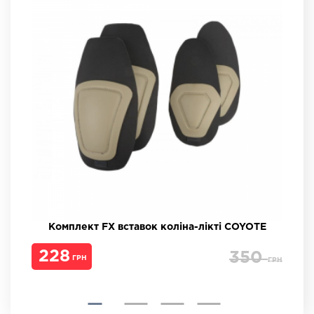
Комплект FX вставок коліна-лікті COYOTE
228
350
ГРН
ГРН
ГРН
ГРН
ГРН
ГРН
ГРН
ГРН