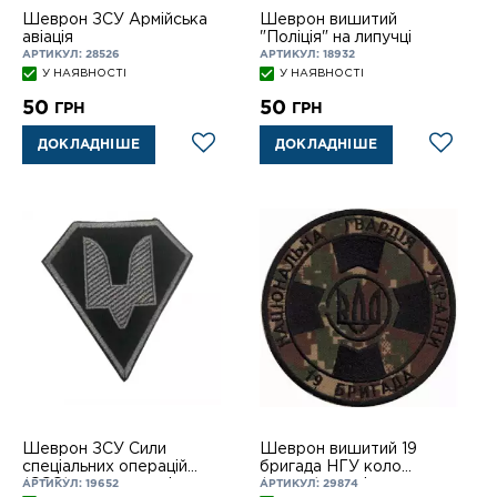
Шеврон ЗСУ Армійська
Шеврон вишитий
авіація
"Поліція" на липучці
АРТИКУЛ: 28526
АРТИКУЛ: 18932
У НАЯВНОСТІ
У НАЯВНОСТІ
50
50
ГРН
ГРН
ДОКЛАДНІШЕ
ДОКЛАДНІШЕ
Шеврон ЗСУ Сили
Шеврон вишитий 19
спеціальних операцій
бригада НГУ коло
(ССО) на липупучці
(хижак) чорні нитки на
АРТИКУЛ: 19652
АРТИКУЛ: 29874