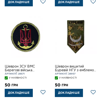
ДОКЛАДНІШЕ
ДОКЛАДНІШЕ
Шеврон ЗСУ ВМС
Шеврон вишитий
Берегові війська
Буревій НГУ з емблемою
(коло)8см. на лип
на лип Хижак нов
АРТИКУЛ: 28571
АРТИКУЛ: 28957
У НАЯВНОСТІ
У НАЯВНОСТІ
50
50
ГРН
ГРН
ДОКЛАДНІШЕ
ДОКЛАДНІШЕ