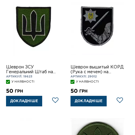
Шеврон ЗСУ
Шеврон вышитый КОРД
Генеральний Штаб на
(Рука с мечем) на
липучці
липучке
АРТИКУЛ: 19623
АРТИКУЛ: 29012
У НАЯВНОСТІ
У НАЯВНОСТІ
50
50
ГРН
ГРН
ДОКЛАДНІШЕ
ДОКЛАДНІШЕ