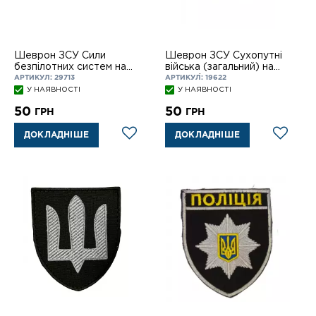
Шеврон ЗСУ Сили
Шеврон ЗСУ Сухопутні
безпілотних систем на
війська (загальний) на
лип
липучці
АРТИКУЛ: 29713
АРТИКУЛ: 19622
У НАЯВНОСТІ
У НАЯВНОСТІ
50
50
ГРН
ГРН
ДОКЛАДНІШЕ
ДОКЛАДНІШЕ