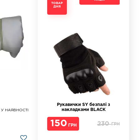
ТОВАР
ТОВАР
ТОВАР
ТОВАР
ДНЯ
ДНЯ
ДНЯ
ДНЯ
Рукавички SY безпалі з
накладками BLACK
У НАЯВНОСТІ
ГРН
ГРН
150
230
ГРН
ГРН
ГРН
ГРН
ГРН
ГРН