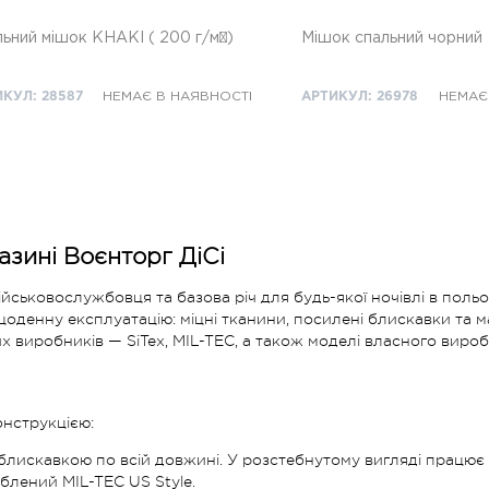
ьний мішок KHAKI ( 200 г/м²)
Мішок спальний чорний
КУЛ: 28587
НЕМАЄ В НАЯВНОСТІ
АРТИКУЛ: 26978
НЕМАЄ
азині Воєнторг ДіСі
ьковослужбовця та базова річ для будь-якої ночівлі в польов
енну експлуатацію: міцні тканини, посилені блискавки та маску
их виробників — SiTex, MIL-TEC, а також моделі власного виро
онструкцією:
лискавкою по всій довжині. У розстебнутому вигляді працює 
блений MIL-TEC US Style.