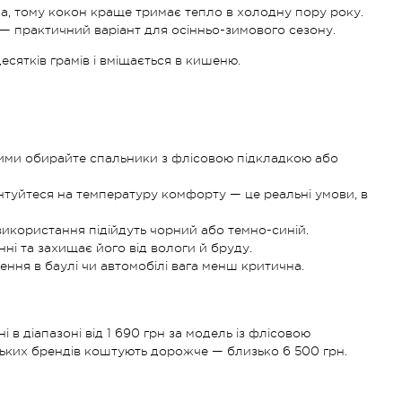
а, тому кокон краще тримає тепло в холодну пору року.
— практичний варіант для осінньо-зимового сезону.
сятків грамів і вміщається в кишеню.
 зими обирайте спальники з флісовою підкладкою або
нтуйтеся на температуру комфорту — це реальні умови, в
о використання підійдуть чорний або темно-синій.
ні та захищає його від вологи й бруду.
ння в баулі чи автомобілі вага менш критична.
 в діапазоні від 1 690 грн за модель із флісовою
ських брендів коштують дорожче — близько 6 500 грн.