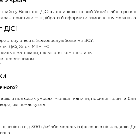
в Україні
айн у Воєнторг ДіСі з доставкою по всій Україні або в роздрі
та характеристики — підібрати й оформити замовлення можна за
 ДіСі
користовуються військовослужбовцями ЗСУ.
ія ДіСі, SiTex, MIL-TEC.
еальні матеріали, щільність і комплектація.
м перевізником.
.
ки
ичного?
ію в польових умовах: міцніші тканини, посилені шви та блис
ьори, які демаскують.
ільністю від 300 г/м² або модель із флісовою підкладкою. До
изна.