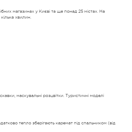
бних магазинах у Києві та ще понад 25 містах. На
 кілька хвилин.
кавки, маскувальні розцвітки. Туристичні моделі
датково тепло зберігають каремат під спальником (від