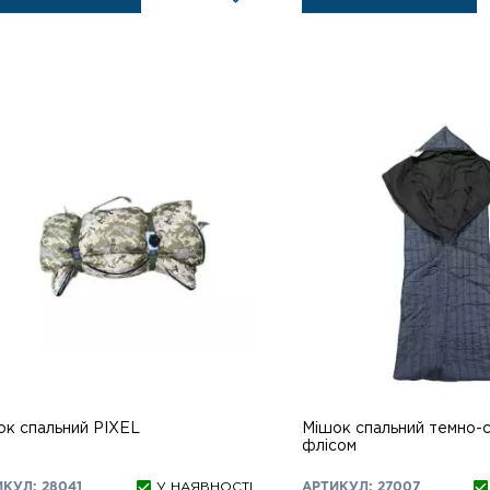
ок спальний PIXEL
Мішок спальний темно-си
флісом
КУЛ: 28041
У НАЯВНОСТІ
АРТИКУЛ: 27007