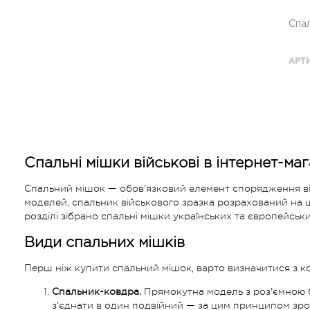
Спал
АРТИ
Спальні мішки військові в інтернет-маг
Спальний мішок — обов'язковий елемент спорядження війс
моделей, спальник військового зразка розрахований на щод
розділі зібрано спальні мішки українських та європейськ
Види спальних мішків
Перш ніж купити спальний мішок, варто визначитися з к
Спальник-ковдра.
Прямокутна модель з роз'ємною б
з'єднати в один подвійний — за цим принципом зро