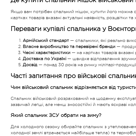
Де купити спальний мішок військовий 
Якщо вам потрібен спальний мішок, купити його можна онл
картках товарів вказані актуальні наявність, розцвітки 
Переваги купівлі спальника у Воєнторг
Армійський стандарт
— спальники, які реально ви
Власне виробництво та перевірені бренди
— продукц
Чесні характеристики
— на картках товарів вказані р
Доставка по Україні
— швидке відправлення зручни
Досвід
— понад 30 років на ринку мілітарі-продукції
Часті запитання про військові спальни
Чим військовий спальник відрізняється від турист
Спальник військовий розрахований на щоденну експлуатац
зазвичай легші, але менш зносостійкі й мають яскраві кол
Який спальник ЗСУ обрати на зиму?
Для холодного сезону обирайте спальник з утеплювачем щ
холодної землі втрачається найбільше тепла) та термобіл