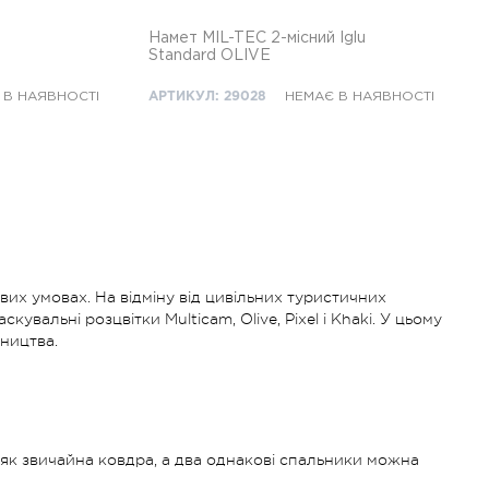
Намет MIL-TEC 2-місний Iglu
Standard OLIVE
 В НАЯВНОСТІ
АРТИКУЛ: 29028
НЕМАЄ В НАЯВНОСТІ
их умовах. На відміну від цивільних туристичних
вальні розцвітки Multicam, Olive, Pixel і Khaki. У цьому
бництва.
як звичайна ковдра, а два однакові спальники можна