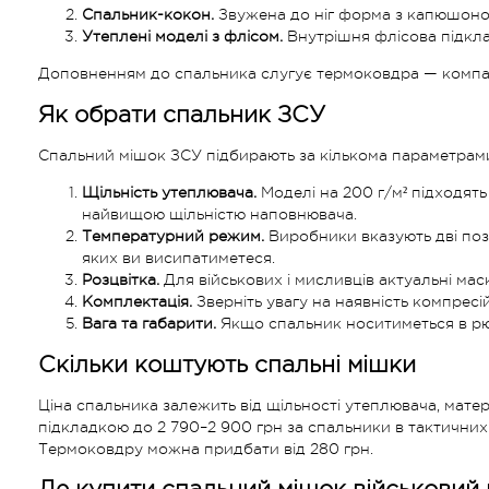
Спальник-кокон.
Звужена до ніг форма з капюшоном
Утеплені моделі з флісом.
Внутрішня флісова підкла
Доповненням до спальника слугує термоковдра — компактн
Як обрати спальник ЗСУ
Спальний мішок ЗСУ підбирають за кількома параметрам
Щільність утеплювача.
Моделі на 200 г/м² підходят
найвищою щільністю наповнювача.
Температурний режим.
Виробники вказують дві поз
яких ви висипатиметеся.
Розцвітка.
Для військових і мисливців актуальні маск
Комплектація.
Зверніть увагу на наявність компресі
Вага та габарити.
Якщо спальник носитиметься в рюк
Скільки коштують спальні мішки
Ціна спальника залежить від щільності утеплювача, матеріа
підкладкою до 2 790–2 900 грн за спальники в тактичних
Термоковдру можна придбати від 280 грн.