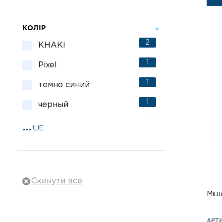
КОЛІР
2
KHAKI
1
Pixel
1
темно синий
1
черный
ЩЕ
Міш
АРТИ