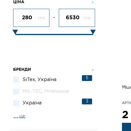
ЦІНА
–
ГРН
ГРН
БРЕНДИ
5
SiTex, Україна
Міш
MIL-TEC, Німеччина
3
Україна
АРТИ
2
ЩЕ