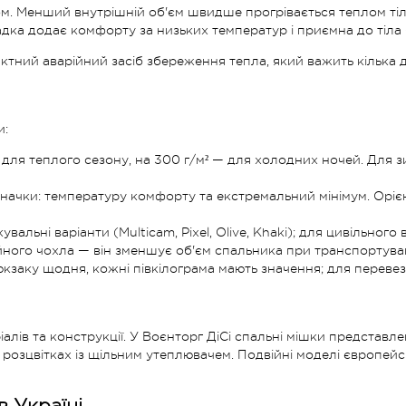
. Менший внутрішній об'єм швидше прогрівається теплом тіл
дка додає комфорту за низьких температур і приємна до тіла 
ий аварійний засіб збереження тепла, який важить кілька де
и:
ь для теплого сезону, на 300 г/м² — для холодних ночей. Для
начки: температуру комфорту та екстремальний мінімум. Оріє
увальні варіанти (Multicam, Pixel, Olive, Khaki); для цивільног
йного чохла — він зменшує об'єм спальника при транспортуван
заку щодня, кожні півкілограма мають значення; для перевезе
лів та конструкції. У Воєнторг ДіСі спальні мішки представлені
 розцвітках із щільним утеплювачем. Подвійні моделі європей