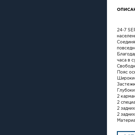
ОПИСА
24-7 SE
населен
Соединя
повседн
Благода
часа в с
Свободн
Пояс ос
Широкие
Застежк
Глубоки
2 карма
2 специ
2 задни
2 задни
Материа