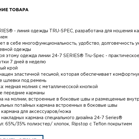
НИЕ ТОВАРА
RIES® - линия одежды TRU-SPEC, разработана для ношения ка
ием
ет в себе многофункциональность, удобство, долговечность ун
евной одежды
ря этому одежда линии 24-7 SERIES® Tru-Spec - практическое
утки 7 дней в неделю
ый крой
нащен эластичной тесьмой, которая обеспечивает комфортну
 шлевки под ремень
а: медная молния c металличесской кнопкой
е передние карманы
на на молнии, встроенные в боковые швы и размещенные внут
альных потайных кармана встроенных в боковые швы
х кармана для аксессуаров/ножа
х накладных кармана специального дизайна 24-7 Series®
л: 65%/35% полиэстер/ хлопок, Ripstop с Teflon покрытием