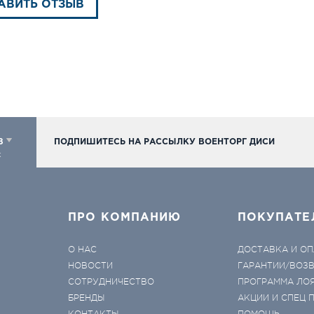
АВИТЬ ОТЗЫВ
98
ПОДПИШИТЕСЬ НА РАССЫЛКУ ВОЕНТОРГ ДИСИ
к
ПРО КОМПАНИЮ
ПОКУПАТЕ
О НАС
ДОСТАВКА И ОП
НОВОСТИ
ГАРАНТИИ/ВОЗ
СОТРУДНИЧЕСТВО
ПРОГРАММА ЛО
БРЕНДЫ
АКЦИИ И СПЕЦ
КОНТАКТЫ
ПОМОЩЬ