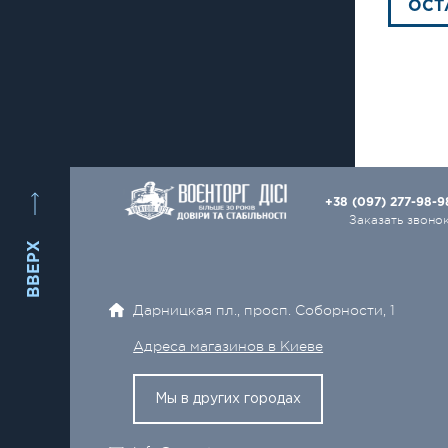
ОСТ
+38 (097) 277-98-
Заказать звоно
ВВЕРХ
Дарницкая пл., просп. Соборности, 1
Адреса магазинов в Киеве
Мы в других городах