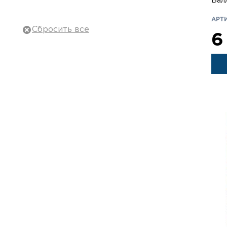
Бал
26
Тактическая обувь
АРТИ
90
Тактическое снаряжение
6
148
Военная одежда
30
Баллистическая защита
36
Рюкзаки, сумки
57
Охота и туризм
22
Оружие и Патроны
7
Ножи
51
Оптика
16
Электро- и видеотехника
Аксессуары