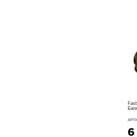
Fast
Бал
АРТИ
6