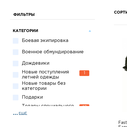
СОРТ
ФИЛЬТРЫ
КАТЕГОРИИ
Боевая экипировка
Военное обмундирование
Дождевики
Новые поступления
1
летней одежды
Новые товары без
категории
Подарки
Товары специального
40
назначения
ЕЩЁ
8
Спецсредства для охраны
Fast