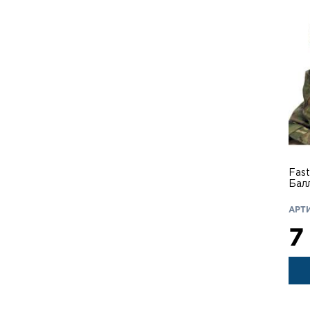
Fast
Бал
сис
АРТИ
7