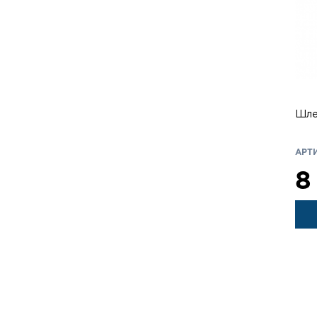
Шле
АРТИ
8