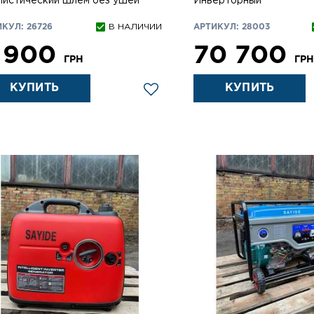
листический шлем без ушей
Инверторный
КУЛ: 26726
В НАЛИЧИИ
АРТИКУЛ: 28003
 900
70 700
ГРН
ГР
КУПИТЬ
КУПИТЬ