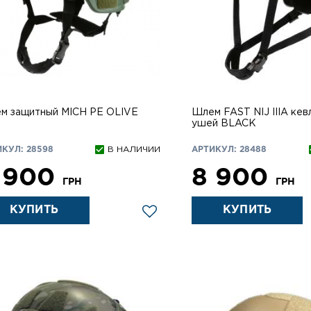
м защитный MICH PE OLIVE
Шлем FAST NIJ IIIA кев
ушей BLACK
КУЛ: 28598
В НАЛИЧИИ
АРТИКУЛ: 28488
 900
8 900
ГРН
ГРН
КУПИТЬ
КУПИТЬ