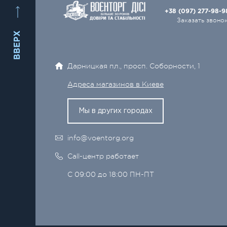
+38 (097) 277-98-
Заказать звоно
ВВЕРХ
Дарницкая пл., просп. Соборности, 1
Адреса магазинов в Киеве
Мы в других городах
info@voentorg.org
Call-центр работает
С 09:00 до 18:00 ПН-ПТ