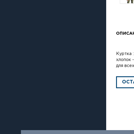
ОПИСА
Куртка 
хлопок 
для всех
ОСТ