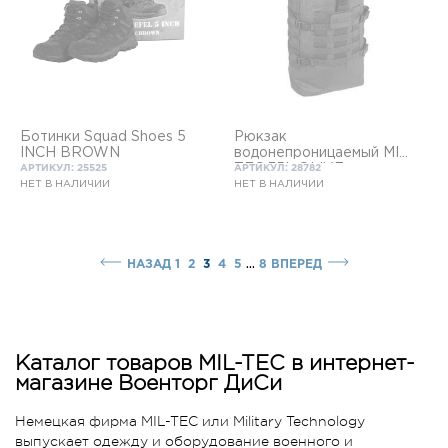
Ботинки Squad Shoes 5
Рюкзак
INCH BROWN
водонепроницаемый MIL-
TEC 35L OLIVE
АРТИКУЛ: 25525
АРТИКУЛ: 28782
НЕТ В НАЛИЧИИ
НЕТ В НАЛИЧИИ
...
НАЗАД
1
2
3
4
5
8
ВПЕРЕД
Каталог товаров MIL-TEC в интернет-
магазине Военторг ДиСи
Немецкая фирма MIL-TEC или Military Technology
выпускает одежду и оборудование военного и