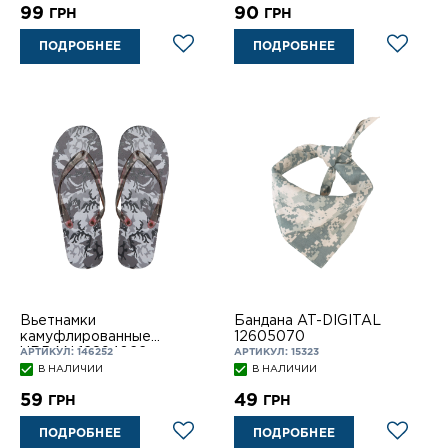
99
90
ГРН
ГРН
ПОДРОБНЕЕ
ПОДРОБНЕЕ
Вьетнамки
Бандана AT-DIGITAL
камуфлированные
12605070
URBAN 12894022
АРТИКУЛ: 146252
АРТИКУЛ: 15323
В НАЛИЧИИ
В НАЛИЧИИ
59
49
ГРН
ГРН
ПОДРОБНЕЕ
ПОДРОБНЕЕ