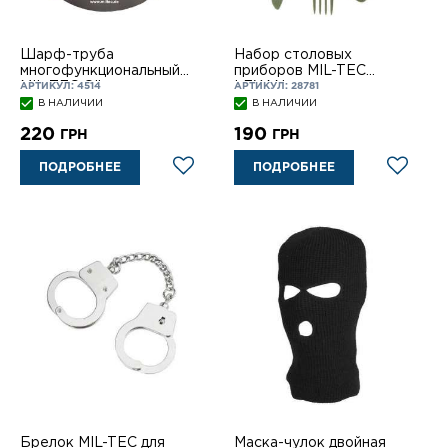
Шарф-труба
Набор столовых
многофункциональный
приборов MIL-TEC
MIL-TEC Olive
LEXAN
АРТИКУЛ: 4514
АРТИКУЛ: 28781
В НАЛИЧИИ
В НАЛИЧИИ
220
190
ГРН
ГРН
ПОДРОБНЕЕ
ПОДРОБНЕЕ
Брелок MIL-TEC для
Маска-чулок двойная