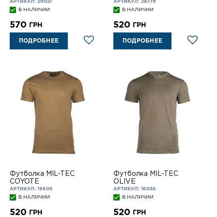
120 см OLIVE
АРТИКУЛ: 29021
АРТИКУЛ: 28779
В НАЛИЧИИ
В НАЛИЧИИ
570
520
ГРН
ГРН
ПОДРОБНЕЕ
ПОДРОБНЕЕ
Футболка MIL-TEC
Футболка MIL-TEC
COYOTE
OLIVE
АРТИКУЛ: 19605
АРТИКУЛ: 16056
В НАЛИЧИИ
В НАЛИЧИИ
520
520
ГРН
ГРН