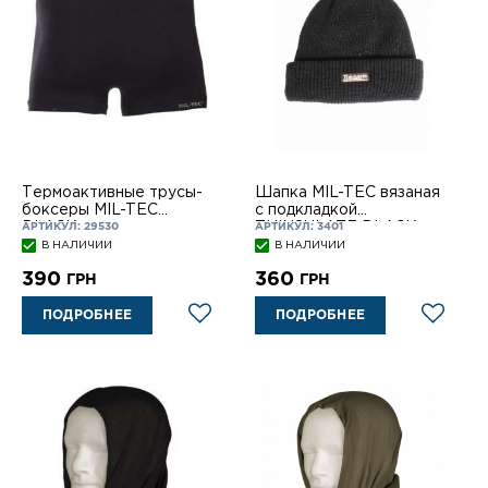
Термоактивные трусы-
Шапка MIL-TEC вязаная
боксеры MIL-TEC
с подкладкой
BLACK
THINSULATE BLACK
АРТИКУЛ: 29530
АРТИКУЛ: 3401
В НАЛИЧИИ
В НАЛИЧИИ
390
360
ГРН
ГРН
ПОДРОБНЕЕ
ПОДРОБНЕЕ