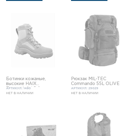
Ботинки кожаные,
Рюкзак MIL-TEC
высокие HAIX
Commando 55L OLIVE
Topenstiefel P 9
АРТИКУЛ: 1480
АРТИКУЛ: 29029
НЕТ В НАЛИЧИИ
НЕТ В НАЛИЧИИ