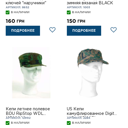
ключей "наручники"
зимняя вязаная BLACK
АРТИКУЛ: 8652
АРТИКУЛ: 1003
В НАЛИЧИИ
В НАЛИЧИИ
160
150
ГРН
ГРН
ПОДРОБНЕЕ
ПОДРОБНЕЕ
Кепи летнее полевое
US Кепи
BDU RipStop WDL
камуфлированное Digital
12308020
WDL 12312071
АРТИКУЛ: 12992
АРТИКУЛ: 2284
В НАЛИЧИИ
В НАЛИЧИИ