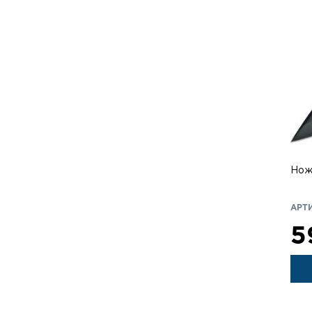
Нож 
АРТИ
5