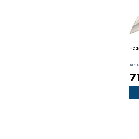
Нож 
АРТИ
7