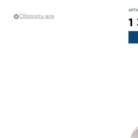
Тактическая обувь
АРТИ
Тактическое снаряжение
1
Военная одежда
Баллистическая защита
Рюкзаки, сумки
Охота и туризм
Оружие и Патроны
17
Ножи
Оптика
Электро- и видеотехника
Аксессуары