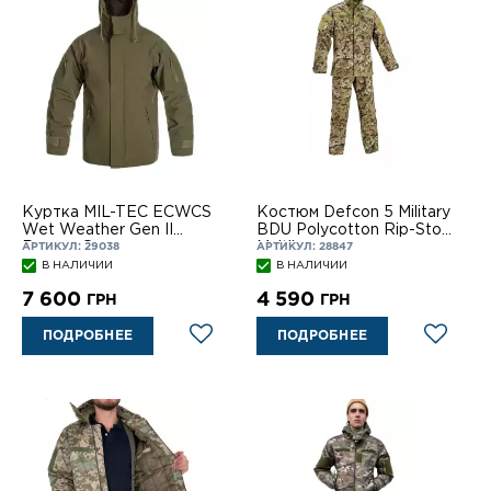
Куртка MIL-TEC ECWCS
Костюм Defcon 5 Military
Wet Weather Gen II
BDU Polycotton Rip-Stop
Ranger Green
Multilan
АРТИКУЛ: 29038
АРТИКУЛ: 28847
В НАЛИЧИИ
В НАЛИЧИИ
7 600
4 590
ГРН
ГРН
ПОДРОБНЕЕ
ПОДРОБНЕЕ