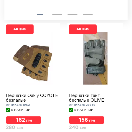
АКЦИЯ
АКЦИЯ
Перчатки Oakly COYOTЕ
Перчатки такт.
безпалые
беспалые OLIVE
АРТИКУЛ: 1962
АРТИКУЛ: 26636
В НАЛИЧИИ
В НАЛИЧИИ
182
156
ГРН
ГРН
280
240
ГРН
ГРН