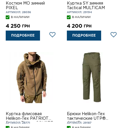
Костюм MO зимний
Куртка SY зимняя
PIXEL
Tactical MULTICAM
АРТИКУЛ: 28036
АРТИКУЛ: 29194
В НАЛИЧИИ
В НАЛИЧИИ
4 250
4 200
ГРН
ГРН
ПОДРОБНЕЕ
ПОДРОБНЕЕ
Куртка флисовая
Брюки Helikon-Tex
Helikon-Tex PATRIOT
тактические UTP®
Double Fleece COYOTE
OLIVE
АРТИКУЛ: 28771
АРТИКУЛ: 29187
В НАЛИЧИИ
В НАЛИЧИИ