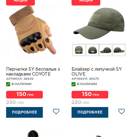
АКЦИЯ
АКЦИЯ
Перчатки SY беспалые з
Блайзер с липучкой SY
накладками COYOTE
OLIVE
АРТИКУЛ: 26635
АРТИКУЛ: 26675
В НАЛИЧИИ
В НАЛИЧИИ
150
150
ГРН
ГРН
230
230
ГРН
ГРН
ПОДРОБНЕЕ
ПОДРОБНЕЕ