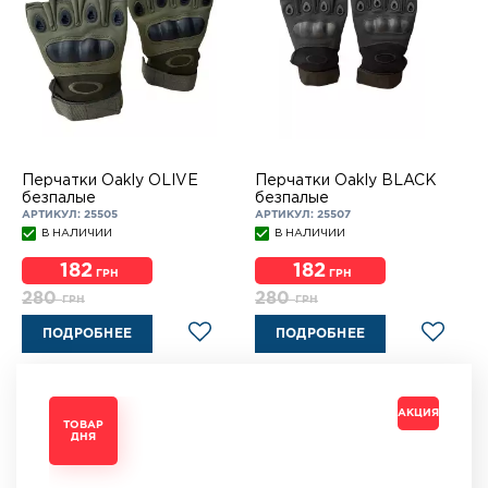
Перчатки Oakly OLIVE
Перчатки Oakly BLACK
безпалые
безпалые
АРТИКУЛ: 25505
АРТИКУЛ: 25507
В НАЛИЧИИ
В НАЛИЧИИ
182
182
ГРН
ГРН
280
280
ГРН
ГРН
ПОДРОБНЕЕ
ПОДРОБНЕЕ
АКЦИЯ
АКЦИЯ
АКЦИЯ
АКЦИЯ
ТОВАР
ТОВАР
ТОВАР
ТОВАР
ДНЯ
ДНЯ
ДНЯ
ДНЯ