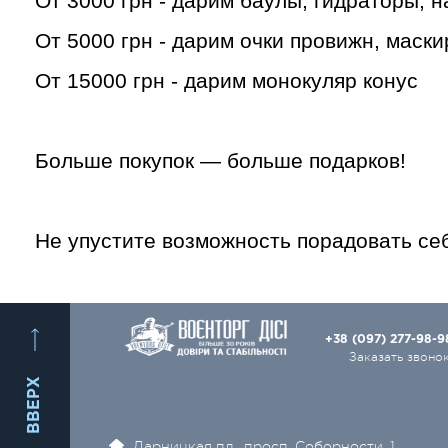
От 3000 грн - дарим баулы, гидраторы, 
От 5000 грн - дарим очки провижн, мас
От 15000 грн - дарим монокуляр конус
Больше покупок — больше подарков!
Не упустите возможность порадовать се
+38 (097) 277-98-
Заказать звоно
ВВЕРХ
Дарницкая пл., просп. Соборности, 1