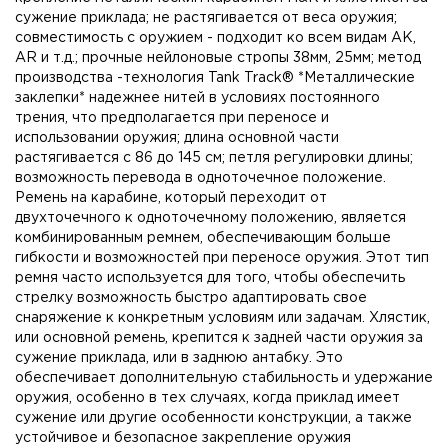
сужение приклада; не растягивается от веса оружия;
совместимость с оружием - подходит ко всем видам AK,
АR и т.д.; прочные нейлоновые стропы 38мм, 25мм; метод
производства -технология Tank Track® *Металлические
заклепки* надежнее нитей в условиях постоянного
трения, что предполагается при переносе и
использовании оружия; длина основной части
растягивается с 86 до 145 см; петля регулировки длины;
возможность перевода в одноточечное положение.
Ремень на карабине, который переходит от
двухточечного к одноточечному положению, является
комбинированным ремнем, обеспечивающим больше
гибкости и возможностей при переносе оружия. Этот тип
ремня часто используется для того, чтобы обеспечить
стрелку возможность быстро адаптировать свое
снаряжение к конкретным условиям или задачам. Хлястик,
или основной ремень, крепится к задней части оружия за
сужение приклада, или в заднюю антабку. Это
обеспечивает дополнительную стабильность и удержание
оружия, особенно в тех случаях, когда приклад имеет
сужение или другие особенности конструкции, а также
устойчивое и безопасное закрепление оружия