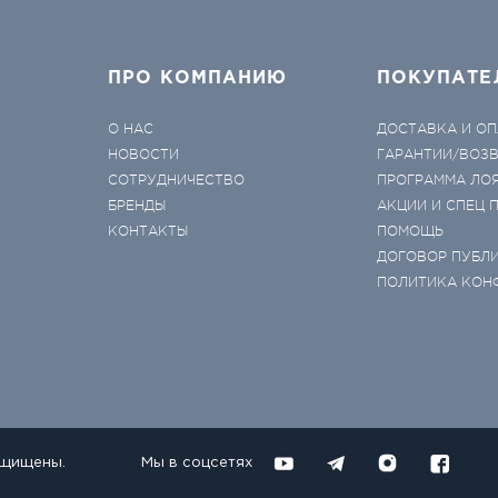
ПРО КОМПАНИЮ
ПОКУПАТЕ
О НАС
ДОСТАВКА И ОП
НОВОСТИ
ГАРАНТИИ/ВОЗ
СОТРУДНИЧЕСТВО
ПРОГРАММА ЛО
БРЕНДЫ
АКЦИИ И СПЕЦ
КОНТАКТЫ
ПОМОЩЬ
ДОГОВОР ПУБЛ
ПОЛИТИКА КОН
ащищены.
Мы в соцсетях