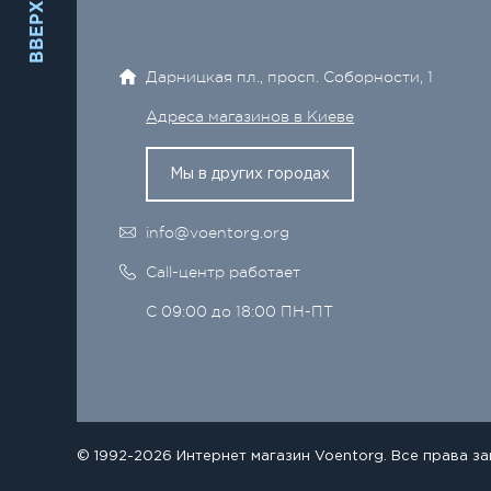
ВВЕРХ
Дарницкая пл., просп. Соборности, 1
Адреса магазинов в Киеве
Мы в других городах
info@voentorg.org
Call-центр работает
С 09:00 до 18:00 ПН-ПТ
© 1992-2026 Интернет магазин Voentorg. Все права з