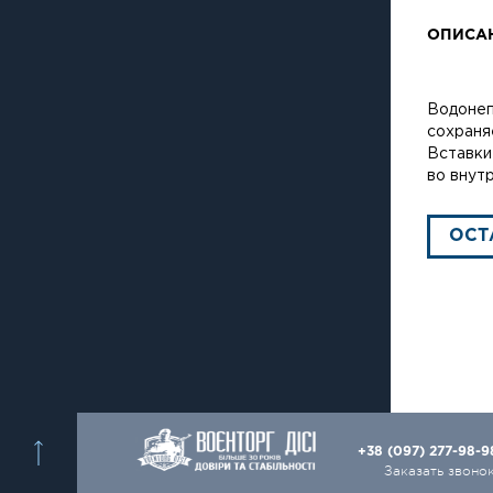
ОПИСА
Водонеп
сохраня
Вставки
во внутр
ОСТ
+38 (097) 277-98-
Заказать звоно